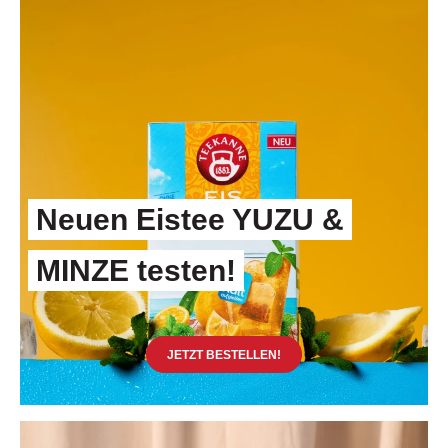
Neuen Eistee YUZU &
Neuen Eistee YUZU & MINZE 
MINZE testen!
JETZT BESTELLEN!