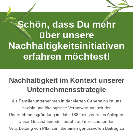
Verantwortung im Unternehmen
Schön, dass Du mehr
über unsere
Bewusst genießen
Nachhaltigkeitsinitiativen
erfahren möchtest!
Klimaschutz – unser Weg zu Netto-Null
Nachhaltigkeit im Kontext unserer
Unternehmensstrategie
Als Familienunternehmen in der vierten Generation ist uns
soziale und ökologische Verantwortung seit der
Unternehmensgründung im Jahr 1882 ein zentrales Anliegen.
Unser Geschäftsmodell beruht auf der schonenden
Verarbeitung von Pflanzen, die einen genussvollen Beitrag zu