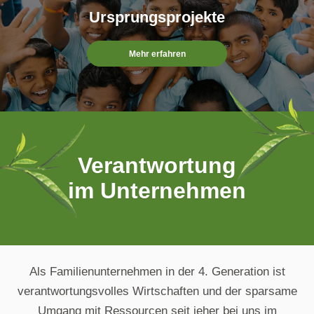
Ursprungsprojekte
Mehr erfahren
Verantwortung im Un
Verantwortung
im Unternehmen
Als Familienunternehmen in der 4. Generation ist
verantwortungsvolles Wirtschaften und der sparsame
Umgang mit Ressourcen seit jeher bei uns im