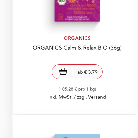
ORGANICS
ORGANICS Calm & Relax BIO
(36g)
Preis: € 3,79
€ 3,79
view product
ab
€ 3,79
(105,28 € pro 1 kg)
inkl. MwSt. /
zzgl. Versand