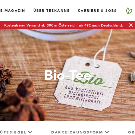
EE-MAGAZIN
ÜBER TEEKANNE
KARRIERE & JOBS
Kostenfreier Versand ab 39€ in Österreich, ab 49€ nach Deutschland.
Bio-Tee
ÜTESIEGEL
DARREICHUNGSFORM
GR