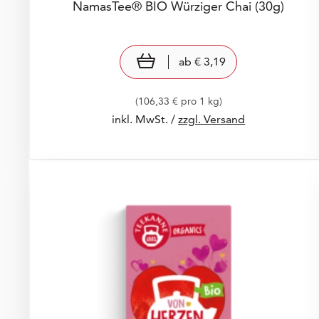
NamasTee® BIO Würziger Chai
(30g)
Preis: € 3,19
€ 3,19
view product
ab
€ 3,19
(106,33 € pro 1 kg)
inkl. MwSt. /
zzgl. Versand