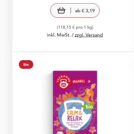
Preis: € 3,19
€ 3,19
view product
ab
€ 3,19
(118,15 € pro 1 kg)
inkl. MwSt. /
zzgl. Versand
Bio