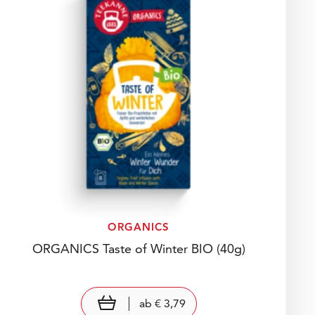
ORGANICS
ORGANICS Taste of Winter BIO
(40g)
Preis: € 3,79
€ 3,79
view product
ab
€ 3,79