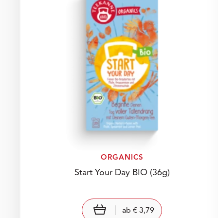
ORGANICS
Start Your Day BIO
(36g)
Preis: € 3,79
€ 3,79
view product
ab
€ 3,79