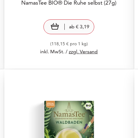
NamasTee BIO® Die Ruhe selbst
(27g)
Preis: € 3,19
€ 3,19
view product
ab
€ 3,19
(118,15 € pro 1 kg)
inkl. MwSt. /
zzgl. Versand