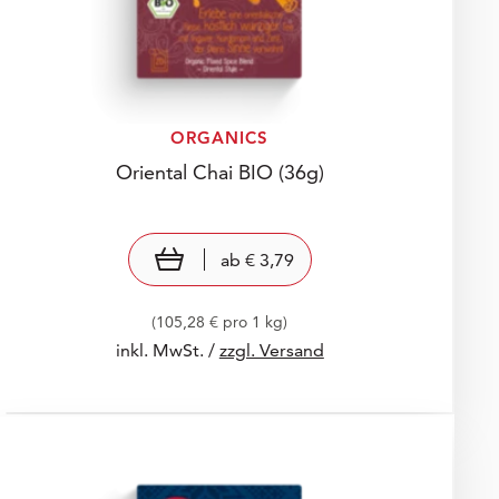
ORGANICS
Oriental Chai BIO
(36g)
Preis: € 3,79
€ 3,79
view product
ab
€ 3,79
(105,28 € pro 1 kg)
inkl. MwSt. /
zzgl. Versand