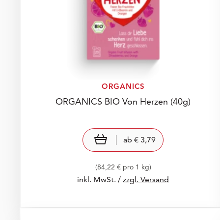
ORGANICS
ORGANICS BIO Von Herzen
(40g)
Preis: € 3,79
€ 3,79
view product
ab
€ 3,79
(84,22 € pro 1 kg)
inkl. MwSt. /
zzgl. Versand