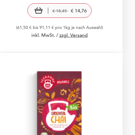
Preis: € 14,76
€ 14,76
Old Price: € 18,45
€ 18,45
In den Warenkorb
€ 14,76
€ 18,45
(61,50 € bis 91,11 € pro 1kg je nach Auswahl)
inkl. MwSt. /
zzgl. Versand