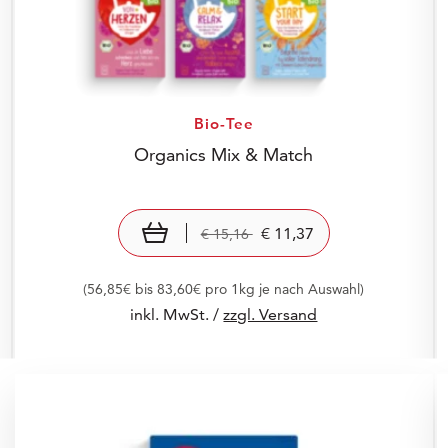
Bio-Tee
Organics Mix & Match
Preis: € 11,37
€ 11,37
Old Price: € 15,16
€ 15,16
In den Warenkorb
€ 11,37
€ 15,16
(56,85€ bis 83,60€ pro 1kg je nach Auswahl)
inkl. MwSt. /
zzgl. Versand