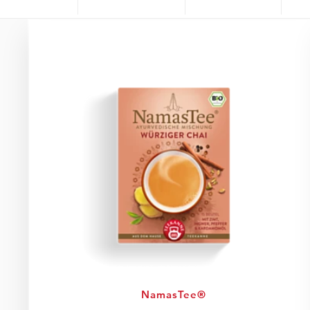
NamasTee®