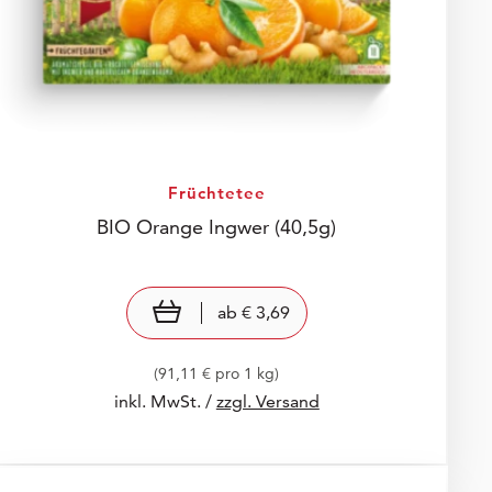
Früchtetee
BIO Orange Ingwer
(40,5g)
Preis: € 3,69
€ 3,69
view product
ab
€ 3,69
(91,11 € pro 1 kg)
inkl. MwSt. /
zzgl. Versand