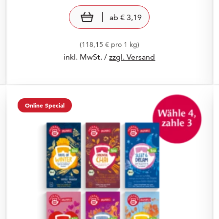
Preis: € 3,19
€ 3,19
view product
ab
€ 3,19
(118,15 € pro 1 kg)
inkl. MwSt. /
zzgl. Versand
Online Special