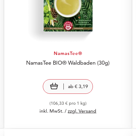
NamasTee®
NamasTee BIO® Waldbaden
(30g)
Preis: € 3,19
€ 3,19
view product
ab
€ 3,19
(106,33 € pro 1 kg)
inkl. MwSt. /
zzgl. Versand