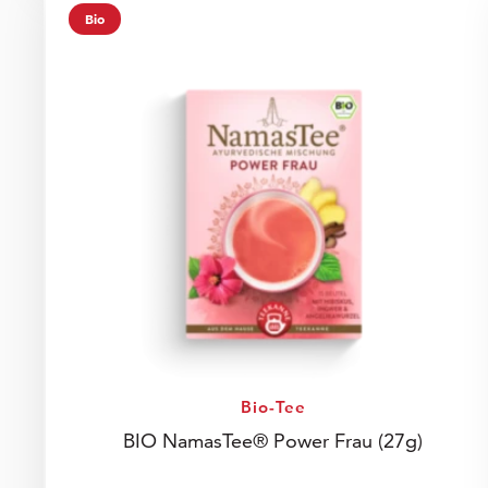
Bio
Bio-Tee
BIO NamasTee® Power Frau
(27g)