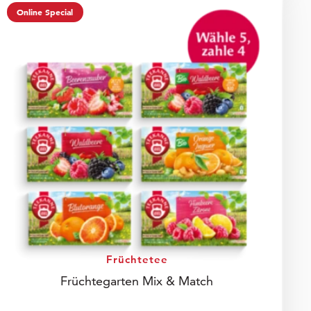
Online Special
Früchtetee
Früchtegarten Mix & Match