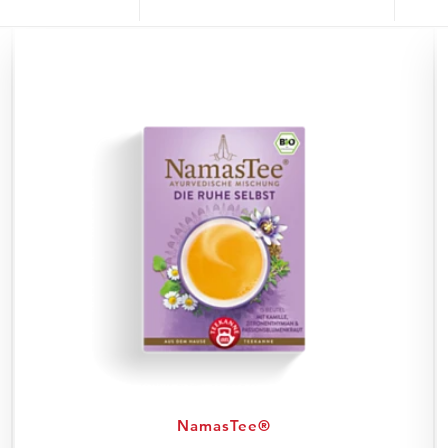
NamasTee®