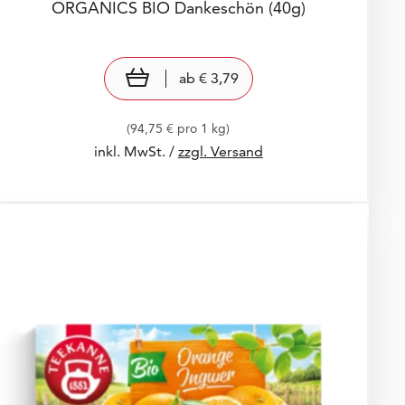
ORGANICS BIO Dankeschön
(40g)
Preis: € 3,79
€ 3,79
view product
ab
€ 3,79
(94,75 € pro 1 kg)
inkl. MwSt. /
zzgl. Versand