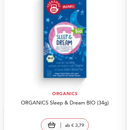
ORGANICS
ORGANICS Sleep & Dream BIO
(34g)
Preis: € 3,79
€ 3,79
view product
ab
€ 3,79