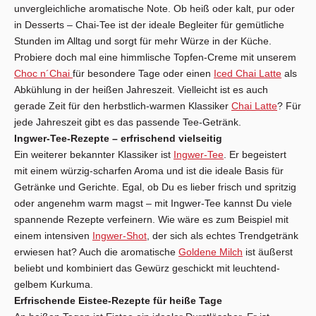
unvergleichliche aromatische Note. Ob heiß oder kalt, pur oder
in Desserts – Chai-Tee ist der ideale Begleiter für gemütliche
Stunden im Alltag und sorgt für mehr Würze in der Küche.
Probiere doch mal eine himmlische Topfen-Creme mit unserem
Choc n´Chai
für besondere Tage oder einen
Iced Chai Latte
als
Abkühlung in der heißen Jahreszeit. Vielleicht ist es auch
gerade Zeit für den herbstlich-warmen Klassiker
Chai Latte
? Für
jede Jahreszeit gibt es das passende Tee-Getränk.
Ingwer-Tee-Rezepte – erfrischend vielseitig
Ein weiterer bekannter Klassiker ist
Ingwer-Tee
. Er begeistert
mit einem würzig-scharfen Aroma und ist die ideale Basis für
Getränke und Gerichte. Egal, ob Du es lieber frisch und spritzig
oder angenehm warm magst – mit Ingwer-Tee kannst Du viele
spannende Rezepte verfeinern. Wie wäre es zum Beispiel mit
einem intensiven
Ingwer-Shot
, der sich als echtes Trendgetränk
erwiesen hat? Auch die aromatische
Goldene Milch
ist äußerst
beliebt und kombiniert das Gewürz geschickt mit leuchtend-
gelbem Kurkuma.
Erfrischende Eistee-Rezepte für heiße Tage