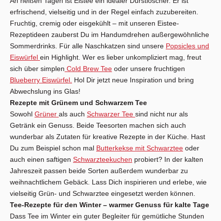
An heißen Tagen ist Eistee ein idealer Durstlöscher. Er ist
erfrischend, vielseitig und in der Regel einfach zuzubereiten.
Fruchtig, cremig oder eisgekühlt – mit unseren Eistee-
Rezeptideen zauberst Du im Handumdrehen außergewöhnliche
Sommerdrinks. Für alle Naschkatzen sind unsere
Popsicles und
Eiswürfel
ein Highlight. Wer es lieber unkompliziert mag, freut
sich über simplen
Cold Brew Tee
oder unsere fruchtigen
Blueberry Eiswürfel.
Hol Dir jetzt neue Inspiration und bring
Abwechslung ins Glas!
Rezepte mit Grünem und Schwarzem Tee
Sowohl
Grüner
als auch
Schwarzer Tee
sind nicht nur als
Getränk ein Genuss. Beide Teesorten machen sich auch
wunderbar als Zutaten für kreative Rezepte in der Küche. Hast
Du zum Beispiel schon mal
Butterkekse mit Schwarztee
oder
auch einen saftigen
Schwarzteekuchen
probiert? In der kalten
Jahreszeit passen beide Sorten außerdem wunderbar zu
weihnachtlichem Gebäck. Lass Dich inspirieren und erlebe, wie
vielseitig Grün- und Schwarztee eingesetzt werden können.
Tee-Rezepte für den Winter – warmer Genuss für kalte Tage
Dass Tee im Winter ein guter Begleiter für gemütliche Stunden