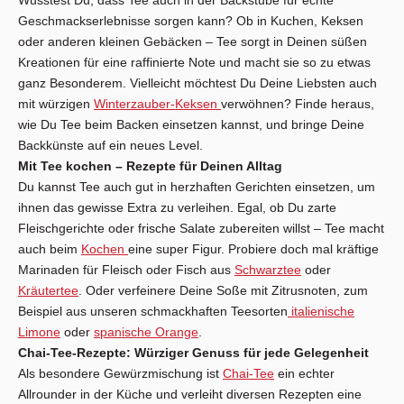
Geschmackserlebnisse sorgen kann? Ob in Kuchen, Keksen
oder anderen kleinen Gebäcken – Tee sorgt in Deinen süßen
Kreationen für eine raffinierte Note und macht sie so zu etwas
ganz Besonderem. Vielleicht möchtest Du Deine Liebsten auch
mit würzigen
Winterzauber-Keksen
verwöhnen? Finde heraus,
wie Du Tee beim Backen einsetzen kannst, und bringe Deine
Backkünste auf ein neues Level.
Mit Tee kochen – Rezepte für Deinen Alltag
Du kannst Tee auch gut in herzhaften Gerichten einsetzen, um
ihnen das gewisse Extra zu verleihen. Egal, ob Du zarte
Fleischgerichte oder frische Salate zubereiten willst – Tee macht
auch beim
Kochen
eine super Figur. Probiere doch mal kräftige
Marinaden für Fleisch oder Fisch aus
Schwarztee
oder
Kräutertee
. Oder verfeinere Deine Soße mit Zitrusnoten, zum
Beispiel aus unseren schmackhaften Teesorten
italienische
Limone
oder
spanische Orange
.
Chai-Tee-Rezepte: Würziger Genuss für jede Gelegenheit
Als besondere Gewürzmischung ist
Chai-Tee
ein echter
Allrounder in der Küche und verleiht diversen Rezepten eine