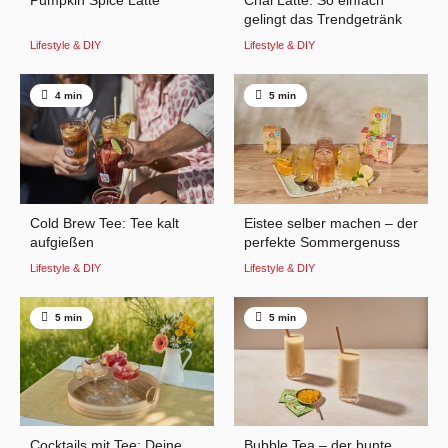
Pumpkin Spice Latte
Chai Latte: So einfach
gelingt das Trendgetränk
Lifestyle & DIY
Lifestyle & DIY
4 min
5 min
Cold Brew Tee: Tee kalt
Eistee selber machen – der
aufgießen
perfekte Sommergenuss
Lifestyle & DIY
Lifestyle & DIY
5 min
5 min
Cocktails mit Tee: Deine
Bubble Tea – der bunte