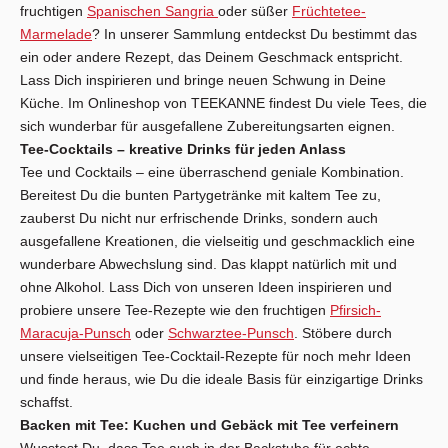
fruchtigen
Spanischen Sangria
oder süßer
Früchtetee-
Marmelade
? In unserer Sammlung entdeckst Du bestimmt das
ein oder andere Rezept, das Deinem Geschmack entspricht.
Lass Dich inspirieren und bringe neuen Schwung in Deine
Küche. Im Onlineshop von TEEKANNE findest Du viele Tees, die
sich wunderbar für ausgefallene Zubereitungsarten eignen.
Tee-Cocktails – kreative Drinks für jeden Anlass
Tee und Cocktails – eine überraschend geniale Kombination.
Bereitest Du die bunten Partygetränke mit kaltem Tee zu,
zauberst Du nicht nur erfrischende Drinks, sondern auch
ausgefallene Kreationen, die vielseitig und geschmacklich eine
wunderbare Abwechslung sind. Das klappt natürlich mit und
ohne Alkohol. Lass Dich von unseren Ideen inspirieren und
probiere unsere Tee-Rezepte wie den fruchtigen
Pfirsich-
Maracuja-Punsch
oder
Schwarztee-Punsch
. Stöbere durch
unsere vielseitigen Tee-Cocktail-Rezepte für noch mehr Ideen
und finde heraus, wie Du die ideale Basis für einzigartige Drinks
schaffst.
Backen mit Tee: Kuchen und Gebäck mit Tee verfeinern
Wusstest Du, dass Tee auch in der Backstube für echte