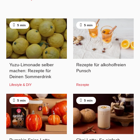
5 min
5 min
Yuzu-Limonade selber
Rezepte für alkoholfreien
machen: Rezepte für
Punsch
Deinen Sommerdrink
Lifestyle & DIY
Rezepte
5 min
5 min