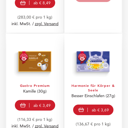
view product
ab
€ 8,49
(283,00 € pro 1 kg)
inkl. MwSt. /
zzgl. Versand
Gastro Premium
Harmonie für Körper &
Seele
Kamille
(30g)
Besser Einschlafen
(27g)
view product
ab
€ 3,49
view product
ab
€ 3,69
(116,33 € pro 1 kg)
(136,67 € pro 1 kg)
inkl. MwSt. /
zzgl. Versand