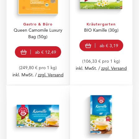
Gastro & Büro
Kräutergarten
Queen Camomile Luxury
BIO Kamille
(30g)
Bag
(50g)
view product
ab
€ 3,19
view product
ab
€ 12,49
(106,33 € pro 1 kg)
(249,80 € pro 1 kg)
inkl. MwSt. /
zzgl. Versand
inkl. MwSt. /
zzgl. Versand