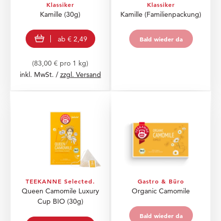
Klassiker
Klassiker
Kamille
(30g)
Kamille (Familienpackung)
view product
Bald wieder da
ab
€ 2,49
Bald wieder da
(83,00 € pro 1 kg)
inkl. MwSt. /
zzgl. Versand
TEEKANNE Selected.
Gastro & Büro
Queen Camomile Luxury
Organic Camomile
Cup BIO
(30g)
Bald wieder da
Bald wieder da