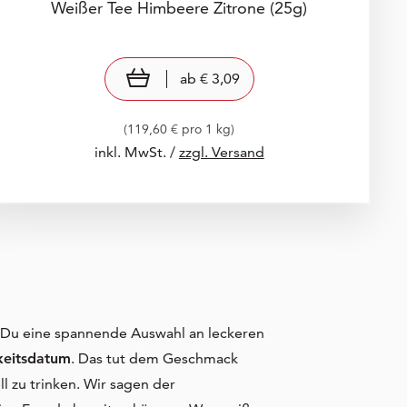
Weißer Tee Himbeere Zitrone
(25g)
Preis: € 3,09
€ 3,09
view product
ab
€ 3,09
(119,60 € pro 1 kg)
inkl. MwSt. /
zzgl. Versand
st Du eine spannende Auswahl an leckeren
keitsdatum
. Das tut dem Geschmack
l zu trinken. Wir sagen der