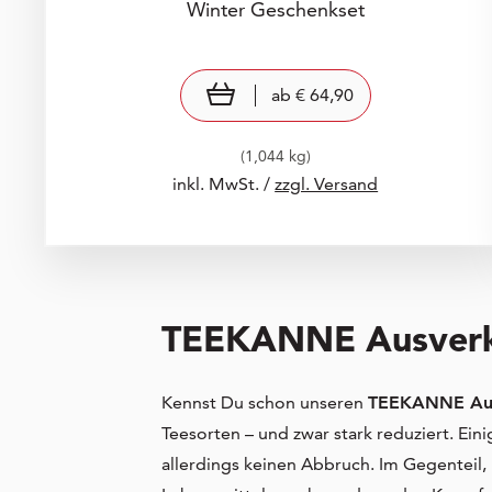
Winter Geschenkset
Preis: € 64,90
€ 64,90
view product
ab
€ 64,90
(1,044 kg)
inkl. MwSt. /
zzgl. Versand
TEEKANNE Ausverka
Kennst Du schon unseren
TEEKANNE Aus
Teesorten – und zwar stark reduziert. Ein
allerdings keinen Abbruch. Im Gegenteil,