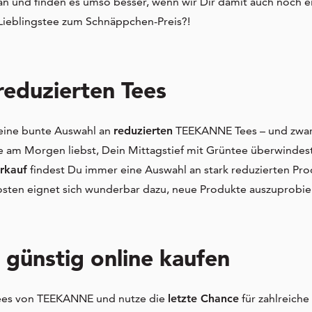
 und finden es umso besser, wenn wir Dir damit auch noch e
n Lieblingstee zum Schnäppchen-Preis?!
reduzierten Tees
r eine bunte Auswahl an
reduzierten
TEEKANNE Tees – und zwar i
e am Morgen liebst, Dein Mittagstief mit Grüntee überwindes
rkauf
findest Du immer eine Auswahl an stark reduzierten Pro
osten eignet sich wunderbar dazu, neue Produkte auszuprobie
ünstig online kaufen
Tees von TEEKANNE und nutze die
letzte Chance
für zahlreiche