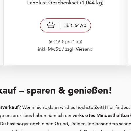
Landlust Geschenkset
(1,044 kg)
Preis: € 64,90
€ 64,90
view product
ab
€ 64,90
(62,16 € pro 1 kg)
inkl. MwSt. /
zzgl. Versand
uf – sparen & genießen!
verkauf
? Wenn nicht, dann wird es höchste Zeit! Hier finde
ige unserer Tees haben nämlich ein
verkürztes Mindesthaltbar
 Du hast sogar noch einen Grund, Deinen Tee besonders schnel