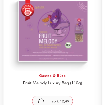
Gastro & Büro
Fruit Melody Luxury Bag
(110g)
Preis: € 12,49
€ 12,49
view product
ab
€ 12,49