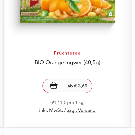
Früchtetee
BIO Orange Ingwer
(40,5g)
Preis: € 3,69
€ 3,69
view product
ab
€ 3,69
(91,11 € pro 1 kg)
inkl. MwSt. /
zzgl. Versand