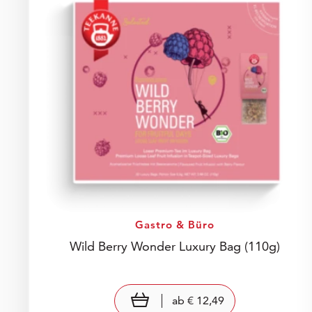
Gastro & Büro
Wild Berry Wonder Luxury Bag
(110g)
Preis: € 12,49
€ 12,49
view product
ab
€ 12,49