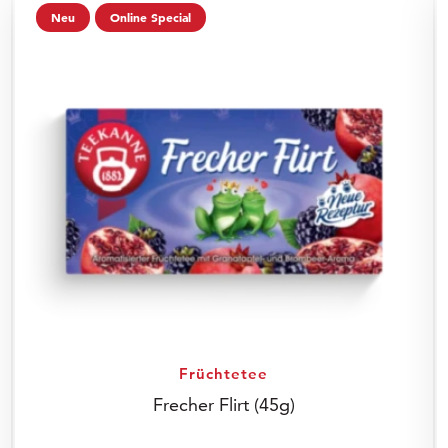
Neu
Online Special
Früchtetee
Frecher Flirt
(45g)