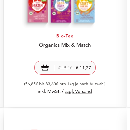
Bio-Tee
Organics Mix & Match
Preis: € 11,37
€ 11,37
Old Price: € 15,16
€ 15,16
In den Warenkorb
€ 11,37
€ 15,16
(56,85€ bis 83,60€ pro 1kg je nach Auswahl)
inkl. MwSt. /
zzgl. Versand