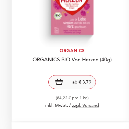
ORGANICS
ORGANICS BIO Von Herzen
(40g)
Preis: € 3,79
€ 3,79
view product
ab
€ 3,79
(84,22 € pro 1 kg)
inkl. MwSt. /
zzgl. Versand