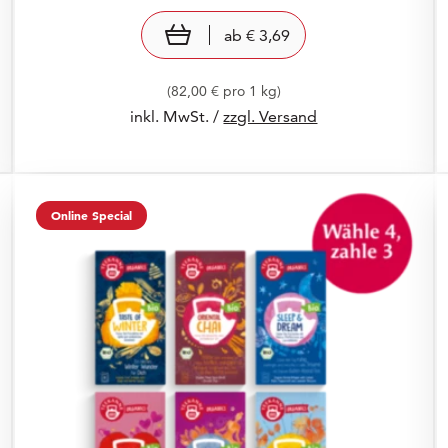
Preis: € 3,69
€ 3,69
view product
ab
€ 3,69
(82,00 € pro 1 kg)
inkl. MwSt. /
zzgl. Versand
Online Special