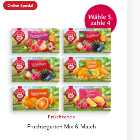
Online Special
Früchtetee
Früchtegarten Mix & Match