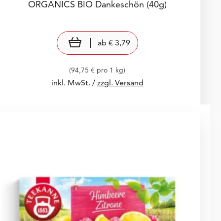
ORGANICS BIO Dankeschön
(40g)
Preis: € 3,79
€ 3,79
view product
ab
€ 3,79
(94,75 € pro 1 kg)
inkl. MwSt. /
zzgl. Versand