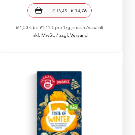
Preis: € 14,76
€ 14,76
Old Price: € 18,45
€ 18,45
In den Warenkorb
€ 14,76
€ 18,45
(61,50 € bis 91,11 € pro 1kg je nach Auswahl)
inkl. MwSt. /
zzgl. Versand