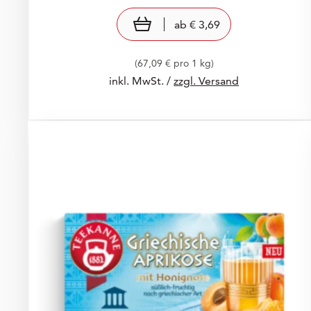
Preis: € 3,69
€ 3,69
view product
ab
€ 3,69
(67,09 € pro 1 kg)
inkl. MwSt. /
zzgl. Versand