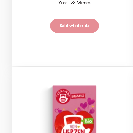
Yuzu & Minze
Preis: € 0,00
€ 0,00
Bald wieder da
Bald wieder da