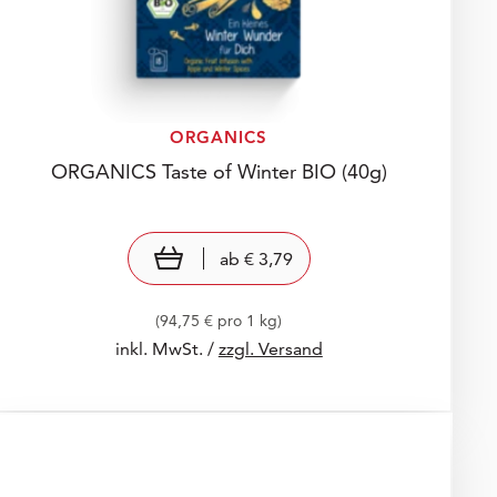
ORGANICS
ORGANICS Taste of Winter BIO
(40g)
Preis: € 3,79
€ 3,79
view product
ab
€ 3,79
(94,75 € pro 1 kg)
inkl. MwSt. /
zzgl. Versand