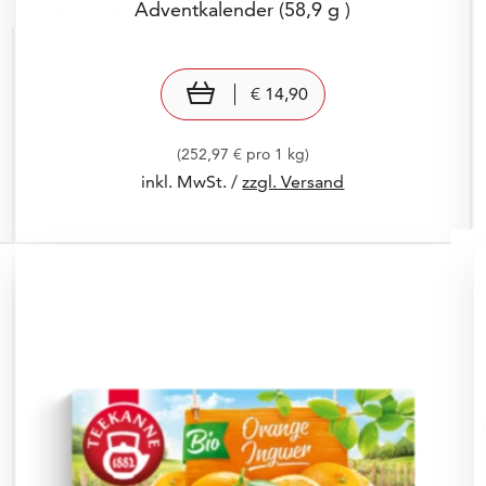
Adventkalender
(58,9 g )
Preis: € 14,90
€ 14,90
In den Warenkorb
€ 14,90
(252,97 € pro 1 kg)
inkl. MwSt. /
zzgl. Versand