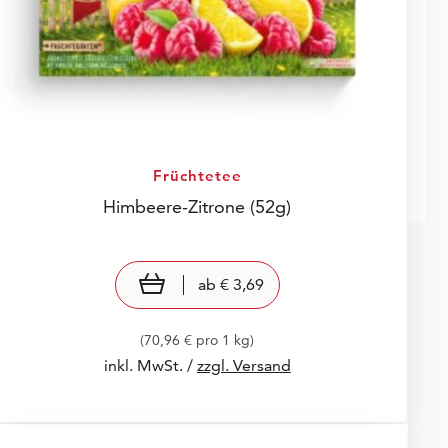
Früchtetee
Himbeere-Zitrone
(52g)
Preis: € 3,69
€ 3,69
view product
ab
€ 3,69
(70,96 € pro 1 kg)
inkl. MwSt. /
zzgl. Versand