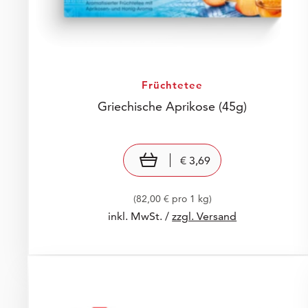
Früchtetee
Griechische Aprikose
(45g)
Preis: € 3,69
€ 3,69
In den Warenkorb
€ 3,69
(82,00 € pro 1 kg)
inkl. MwSt. /
zzgl. Versand