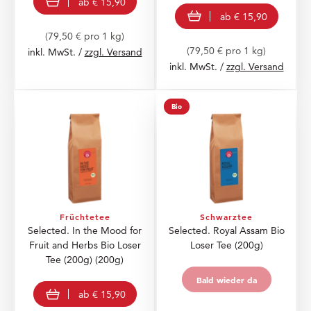
ab
€ 15,90
view product
ab
€ 15,90
(79,50 € pro 1 kg)
(79,50 € pro 1 kg)
inkl. MwSt. /
zzgl. Versand
inkl. MwSt. /
zzgl. Versand
Bio
Früchtetee
Schwarztee
Selected. In the Mood for
Selected. Royal Assam Bio
Fruit and Herbs Bio Loser
Loser Tee (200g)
Tee (200g)
(200g)
Bald wieder da
Bald wieder da
view product
ab
€ 15,90