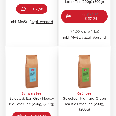
Loser Tee (200g)
(800g)
In den Warenkorb
€ 6,90
view product
ab
€ 63,60
€ 57,24
inkl. MwSt. /
zzgl. Versand
(71,55 € pro 1 kg)
inkl. MwSt. /
zzgl. Versand
Schwarztee
Grüntee
Selected. Earl Grey Hooray
Selected. Highland Green
Bio Loser Tee (200g)
(200g)
Tea Bio Loser Tee (200g)
(200g)
view product