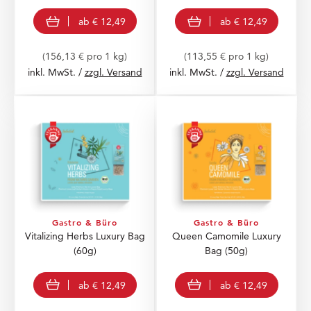
view product
view product
ab
€ 12,49
ab
€ 12,49
(156,13 € pro 1 kg)
(113,55 € pro 1 kg)
inkl. MwSt. /
zzgl. Versand
inkl. MwSt. /
zzgl. Versand
Gastro & Büro
Gastro & Büro
Vitalizing Herbs Luxury Bag
Queen Camomile Luxury
(60g)
Bag
(50g)
view product
view product
ab
€ 12,49
ab
€ 12,49