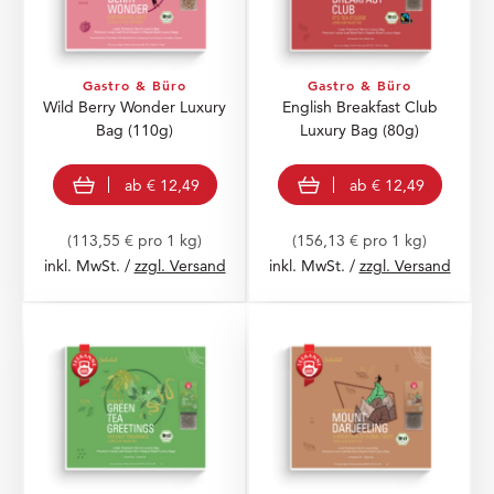
Gastro & Büro
Gastro & Büro
Wild Berry Wonder Luxury
English Breakfast Club
Bag
(110g)
Luxury Bag
(80g)
view product
view product
ab
€ 12,49
ab
€ 12,49
(113,55 € pro 1 kg)
(156,13 € pro 1 kg)
inkl. MwSt. /
zzgl. Versand
inkl. MwSt. /
zzgl. Versand