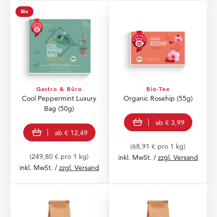
Bio
Gastro & Büro
Bio-Tee
Cool Peppermint Luxury
Organic Rosehip
(55g)
Bag
(50g)
view product
ab
€ 3,99
view product
ab
€ 12,49
(68,91 € pro 1 kg)
(249,80 € pro 1 kg)
inkl. MwSt. /
zzgl. Versand
inkl. MwSt. /
zzgl. Versand