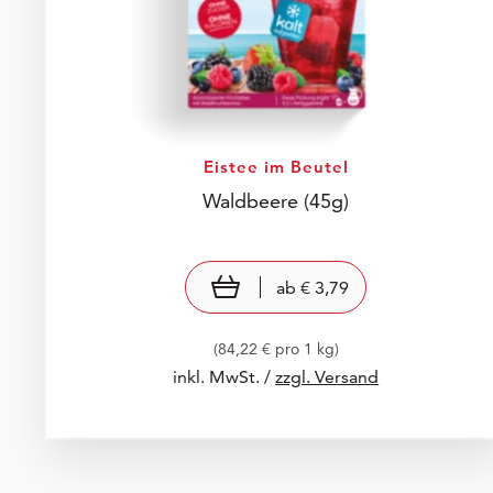
Eistee im Beutel
Waldbeere
(45g)
Preis: € 3,79
€ 3,79
view product
ab
€ 3,79
(84,22 € pro 1 kg)
inkl. MwSt. /
zzgl. Versand