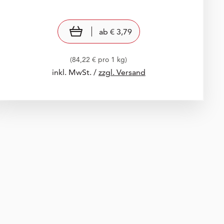
Preis: € 3,79
€ 3,79
view product
ab
€ 3,79
(84,22 € pro 1 kg)
inkl. MwSt. /
zzgl. Versand