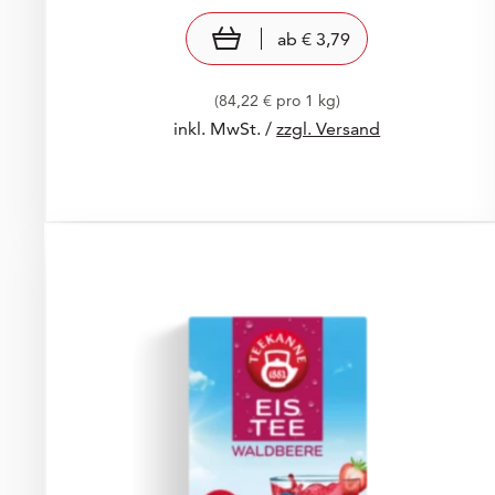
Preis: € 3,79
€ 3,79
view product
ab
€ 3,79
(84,22 € pro 1 kg)
inkl. MwSt. /
zzgl. Versand