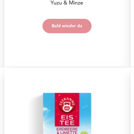
Yuzu & Minze
Preis: € 0,00
€ 0,00
Bald wieder da
Bald wieder da