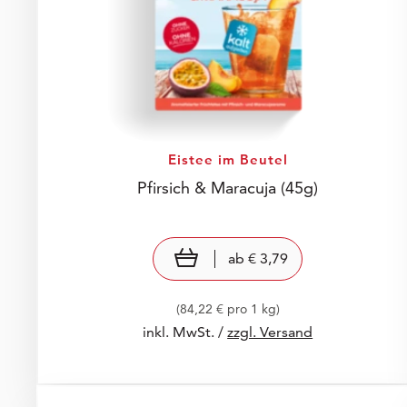
Eistee im Beutel
Pfirsich & Maracuja
(45g)
Preis: € 3,79
€ 3,79
view product
ab
€ 3,79
(84,22 € pro 1 kg)
inkl. MwSt. /
zzgl. Versand