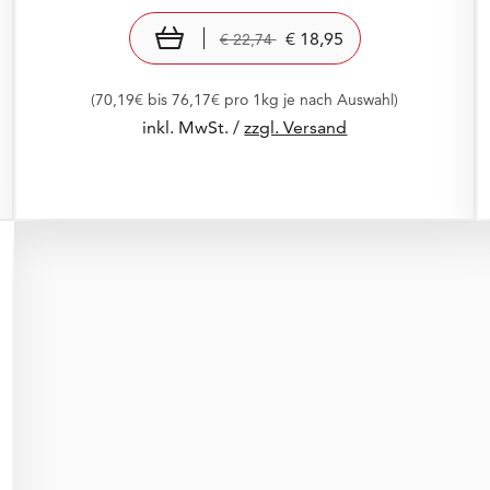
Preis: € 18,95
€ 18,95
Old Price: € 22,74
€ 22,74
In den Warenkorb
€ 18,95
€ 22,74
(70,19€ bis 76,17€ pro 1kg je nach Auswahl)
inkl. MwSt. /
zzgl. Versand