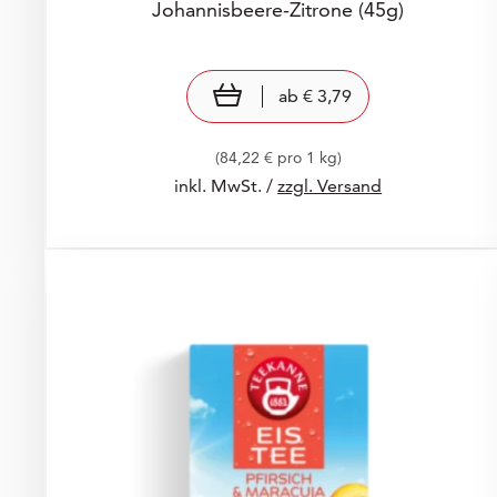
Johannisbeere-Zitrone
(45g)
Preis: € 3,79
€ 3,79
view product
ab
€ 3,79
(84,22 € pro 1 kg)
inkl. MwSt. /
zzgl. Versand