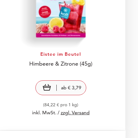
Eistee im Beutel
Himbeere & Zitrone
(45g)
Preis: € 3,79
€ 3,79
view product
ab
€ 3,79
(84,22 € pro 1 kg)
inkl. MwSt. /
zzgl. Versand