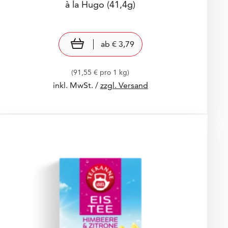
à la Hugo
(41,4g)
Preis: € 3,79
€ 3,79
view product
ab
€ 3,79
(91,55 € pro 1 kg)
inkl. MwSt. /
zzgl. Versand