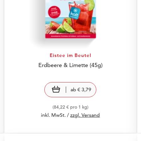
Eistee im Beutel
Erdbeere & Limette
(45g)
Preis: € 3,79
€ 3,79
view product
ab
€ 3,79
(84,22 € pro 1 kg)
inkl. MwSt. /
zzgl. Versand