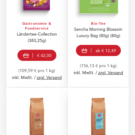
Gastronomie &
Bio-Tee
Foodservice
Sencha Morning Blossom
Ländertee-Collection
Luxury Bag (80g)
(80g)
(383,25g)
view product
ab
€ 12,49
In den Warenkorb
€ 42,00
(156,13 € pro 1 kg)
(109,59 € pro 1 kg)
inkl. MwSt. /
zzgl. Versand
inkl. MwSt. /
zzgl. Versand