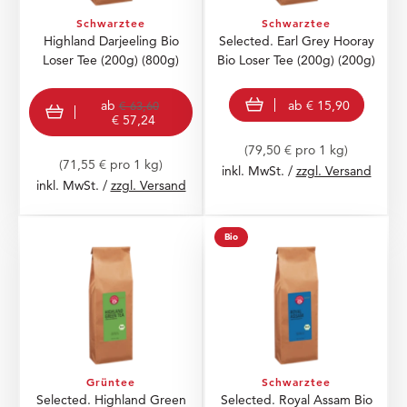
Schwarztee
Schwarztee
Highland Darjeeling Bio
Selected. Earl Grey Hooray
Loser Tee (200g)
(800g)
Bio Loser Tee (200g)
(200g)
view product
view product
ab
ab
€ 15,90
€ 63,60
€ 57,24
(79,50 € pro 1 kg)
(71,55 € pro 1 kg)
inkl. MwSt. /
zzgl. Versand
inkl. MwSt. /
zzgl. Versand
Bio
Grüntee
Schwarztee
Selected. Highland Green
Selected. Royal Assam Bio