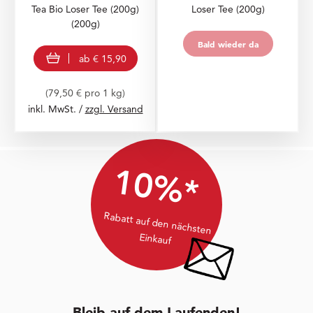
Tea Bio Loser Tee (200g)
Loser Tee (200g)
(200g)
Bald wieder da
Bald wieder da
view product
ab
€ 15,90
(79,50 € pro 1 kg)
inkl. MwSt. /
zzgl. Versand
10%*
Rabatt auf den nächsten
Einkauf
Bleib auf dem Laufenden!