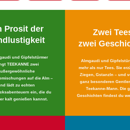
n Prosit der
Zwei Tee
dlustigkeit
zwei Geschi
gaudi und Gipfelstürmer
Almgaudi und Gipfelstür
ingt TEEKANNE zwei
mehr als nur Tees. Sie er
außergewöhnliche
Ziegen, Gstanzln – und 
emischungen auf die Alm –
ganz besonderen Gentle
nd lädt zu echten
Teekanne-Mann. Die 
ksabenteuern ein, die du
Geschichten findest du we
er kalt genießen kannst.