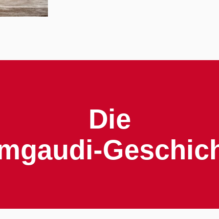
Die Almga
Die
mgaudi-Geschic