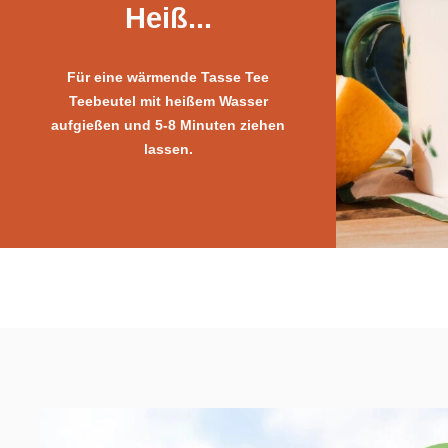
Heiß...
Für eine wärmende Tasse Tee
Teebeutel mit heißem Wasser
aufgießen und 5-8 Minuten ziehen
lassen.