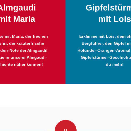
Almgaudi
Gipfelstür
mit Maria
mit Lois
e mit Maria, der frechen
Erklimme mit Lois, dem c
rin, die kräuterfrische
Bergführer, den Gipfel m
den-Note der Almgaudi!
Holunder-Orangen-Aroma! 
sie in unserer Almgaudi-
Gipfelstürmer-Geschichte
hichte näher kennen!
du mehr!