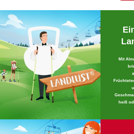
Ei
Lan
Mit Alm
br
Früchtete
u
Geschmac
heiß od