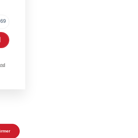
,69
In den Warenkorb
and
ürmer