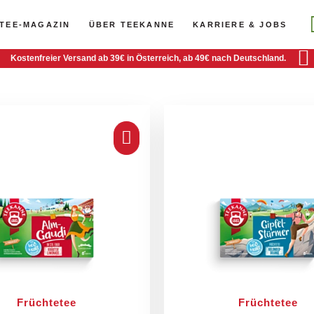
Heiß im Häferl &
Heiß im Häferl &
TEE-MAGAZIN
ÜBER TEEKANNE
KARRIERE & JOBS
kalt im Glasl!
Kostenfreier Versand ab 39€ in Österreich, ab 49€ nach Deutschland.
Almgaudi zur Wuns
Früchtetee
Früchtetee