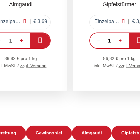
Almgaudi
Gipfelstürmer
Einzelpackung
€ 3,69
Einzelpackung
€ 3
In den Warenkorb
–
+
–
+
86,82 € pro 1 kg
86,82 € pro 1 kg
kl. MwSt. /
zzgl. Versand
inkl. MwSt. /
zzgl. Vers
reitung
Gewinnspiel
Almgaudi
Gipfelst