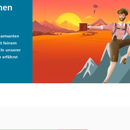
men
harmanten
it feinem
In unserer
 erfährst