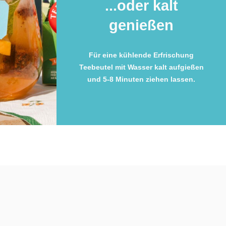
...oder kalt
genießen
Für eine kühlende Erfrischung
Teebeutel mit Wasser kalt aufgießen
und 5-8 Minuten ziehen lassen.