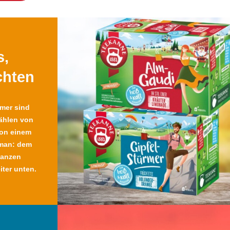
s,
chten
mer sind
zählen von
von einem
man: dem
ganzen
iter unten.