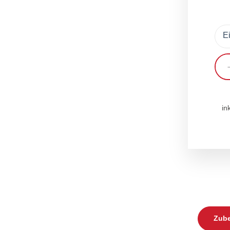
in
Zube