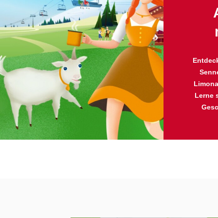
Entdeck
Senne
Limona
Lerne 
Gesc