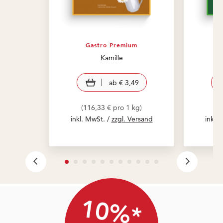
Gastro Premium
Kamille
view product
ab
€ 3,49
(116,33 € pro 1 kg)
(
inkl. MwSt. /
zzgl. Versand
inkl.
10%*