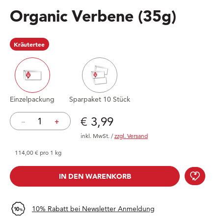
Organic Verbene
(35g)
Kräutertee
Einzelpackung
Sparpaket 10 Stück
Preis: € 3,99
€ 3,99
–
+
inkl. MwSt.
/
zzgl. Versand
114,00 € pro 1 kg
Orga
IN DEN WARENKORB
IN DEN WARENKORB
10% Rabatt bei Newsletter Anmeldung