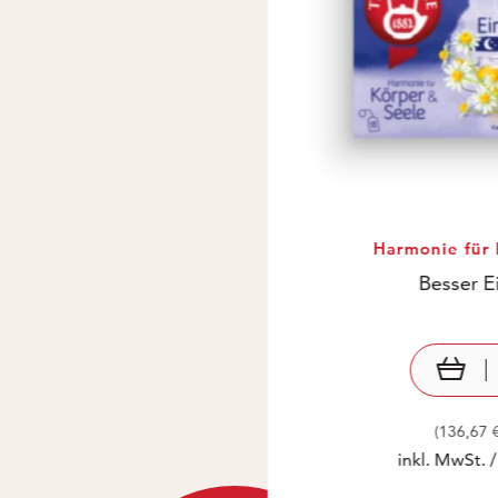
Harmonie für 
Besser E
Pr
€ 
(136,67 
inkl. MwSt. 