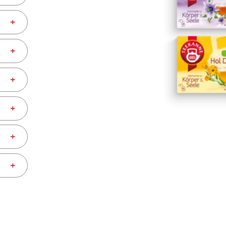
+
+
+
+
+
+