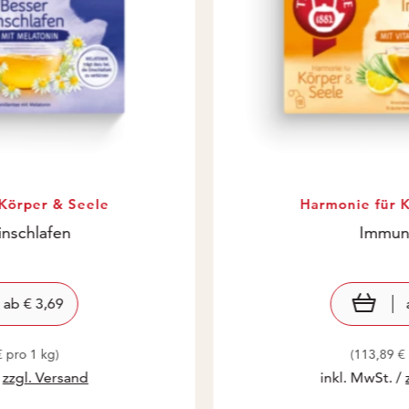
Körper & Seele
Harmonie für 
inschlafen
Immun
eis: € 3,69
3,69
Pre
€ 3
view product
ab
€ 3,69
€ pro 1 kg)
(113,89 € 
/
zzgl. Versand
inkl. MwSt. /