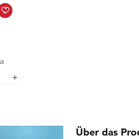
Harmonietee Mix & Match zu
ch
Über das Pro