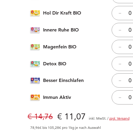
Hol Dir Kraft BIO
–
Innere Ruhe BIO
–
Magenfein BIO
–
Detox BIO
–
Besser Einschlafen
–
Immun Aktiv
–
Preis: € 11,07
€ 11,07
Alter Preis: € 14,76
€ 14,76
inkl. MwSt.
/
zzgl. Versand
78,96€ bis 105,28€ pro 1kg je nach Auswahl