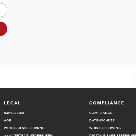
Newsletter
Attrakt
im Webs
Exklusiv
LEGAL
COMPLIANCE
IMPRESSUM
COMPLIANCE
AGB
DATENSCHUTZ
WIDERRUFSBELEHRUNG
WHISTLEBLOWING
>>>
VERTRAG WIDERRUFEN
DIGITALE BARRIEREFREIHE