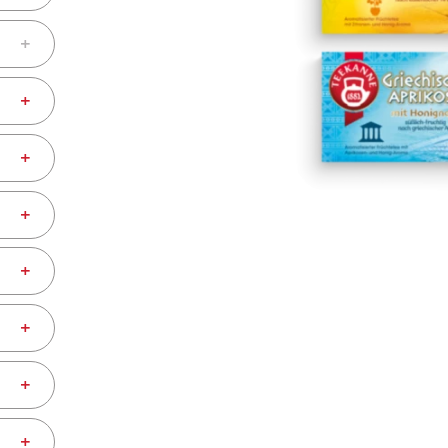
+
+
+
+
+
+
+
+