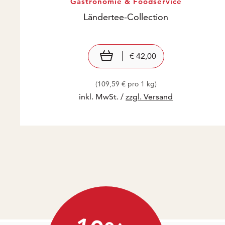
Gastronomie & Foodservice
Ländertee-Collection
Preis: € 42,00
€ 42,00
In den Warenkorb
€ 42,00
(109,59 € pro 1 kg)
inkl. MwSt. /
zzgl. Versand