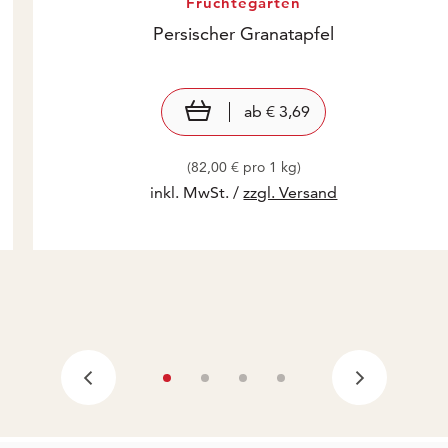
Früchtegarten
Persischer Granatapfel
Preis: € 3,69
€ 3,69
view product
ab
€ 3,69
(82,00 € pro 1 kg)
inkl. MwSt. /
zzgl. Versand