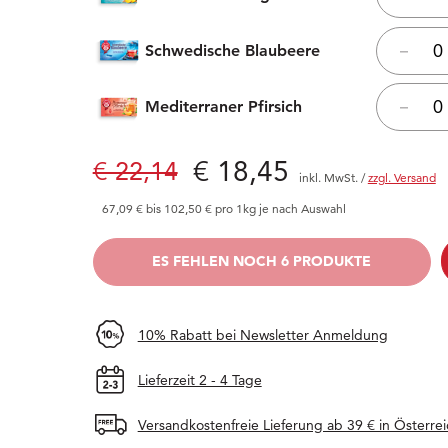
Schwedische Blaubeere
–
Mediterraner Pfirsich
–
Preis: € 18,45
€ 18,45
Alter Preis: € 22,14
€ 22,14
inkl. MwSt.
/
zzgl. Versand
67,09 € bis 102,50 € pro 1kg je nach Auswahl
BALD WIEDER DA
ES FEHLEN NOCH 6 PRODUKTE
10% Rabatt bei Newsletter Anmeldung
Lieferzeit 2 - 4 Tage
Versandkostenfreie Lieferung ab 39 € in Österrei