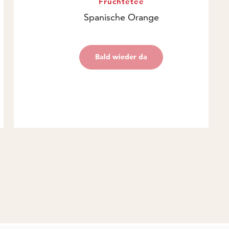
Früchtetee
Spanische Orange
Preis: € 3,69
€ 3,69
Bald wieder da
Bald wieder da