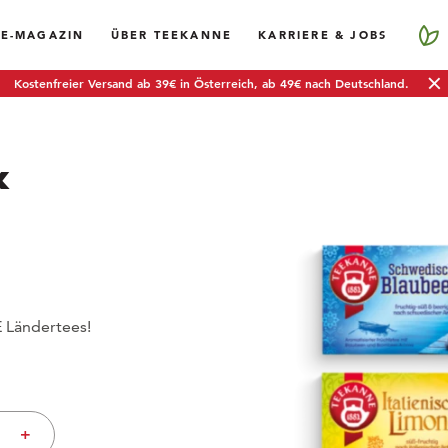
EE-MAGAZIN
ÜBER TEEKANNE
KARRIERE & JOBS
Kostenfreier Versand ab 39€ in Österreich, ab 49€ nach Deutschland.
&
 Ländertees!
+