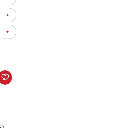
+
+
Ländertee Mix & Match zur W
ch