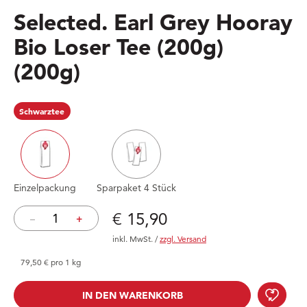
Selected. Earl Grey Hooray
Bio Loser Tee (200g)
(200g)
Schwarztee
Einzelpackung
Sparpaket 4 Stück
Preis: € 15,90
€ 15,90
–
+
inkl. MwSt.
/
zzgl. Versand
79,50 € pro 1 kg
Sele
IN DEN WARENKORB
IN DEN WARENKORB