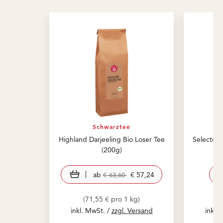
Schwarztee
Highland Darjeeling Bio Loser Tee
Selected.
(200g)
view product
ab
€ 57,24
€ 63,60
(71,55 € pro 1 kg)
(
inkl. MwSt. /
zzgl. Versand
inkl.