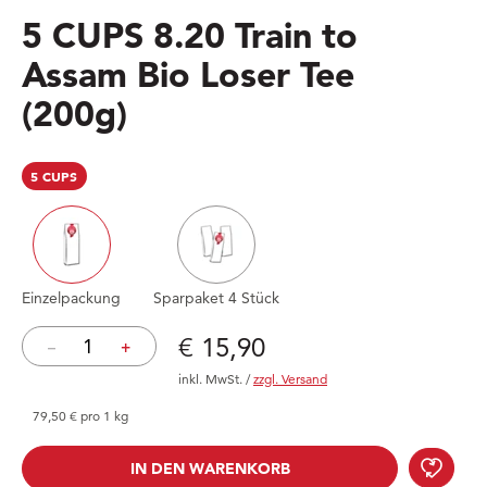
5 CUPS 8.20 Train to
Assam Bio Loser Tee
(200g)
5 CUPS
Einzelpackung
Sparpaket 4 Stück
Preis: € 15,90
€ 15,90
–
+
inkl. MwSt.
/
zzgl. Versand
79,50 € pro 1 kg
5 CU
IN DEN WARENKORB
IN DEN WARENKORB