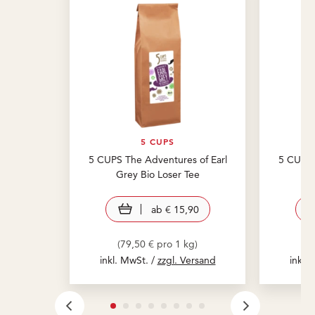
5 CUPS
5 CUPS The Adventures of Earl
5 CUPS 
Grey Bio Loser Tee
view product
ab
€ 15,90
(79,50 € pro 1 kg)
(
inkl. MwSt. /
zzgl. Versand
inkl.