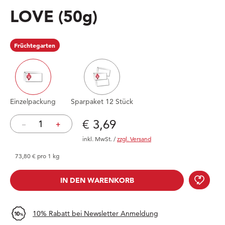
LOVE
(50g)
Früchtegarten
Einzelpackung
Sparpaket 12 Stück
Preis: € 3,69
€ 3,69
–
+
inkl. MwSt.
/
zzgl. Versand
73,80 € pro 1 kg
LOVE
IN DEN WARENKORB
IN DEN WARENKORB
10% Rabatt bei Newsletter Anmeldung