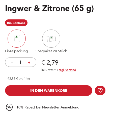
Ingwer & Zitrone
(65 g)
Bio-Bonbons
Einzelpackung
Sparpaket 20 Stück
Preis: € 2,79
€ 2,79
–
+
inkl. MwSt.
/
zzgl. Versand
42,92 € pro 1 kg
IN DEN WARENKORB
IN DEN WARENKORB
10% Rabatt bei Newsletter Anmeldung