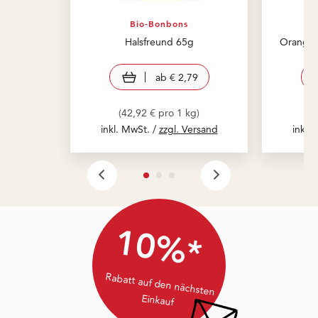
Bio-Bonbons
Halsfreund 65g
Orange 
view product
ab
€ 2,79
(42,92 € pro 1 kg)
(
inkl. MwSt. /
zzgl. Versand
inkl.
10%*
Rabatt auf den nächsten
Einkauf