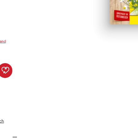
sand
Magenfreund BIO zur Wunsch
ch