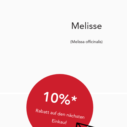
Melisse
(Melissa officinalis)
10%*
Rabatt auf den nächsten
Einkauf