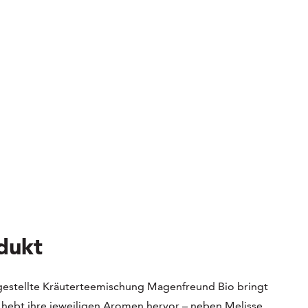
dukt
estellte Kräuterteemischung Magenfreund Bio bringt
hebt ihre jeweiligen Aromen hervor – neben Melisse