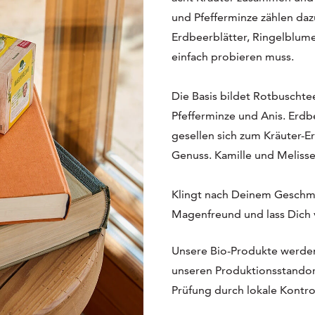
und Pfefferminze zählen daz
Erdbeerblätter, Ringelblum
einfach probieren muss.
Die Basis bildet Rotbuschte
Pfefferminze und Anis. Erd
gesellen sich zum Kräuter-E
Genuss. Kamille und Meliss
Klingt nach Deinem Geschmac
Magenfreund und lass Dich v
Unsere Bio-Produkte werden
unseren Produktionsstandort
Prüfung durch lokale Kontrol