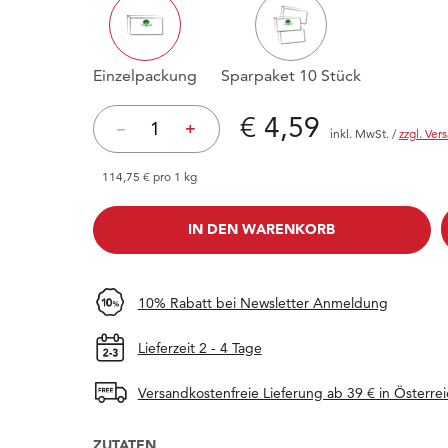
Einzelpackung
Sparpaket 10 Stück
Preis: € 4,59
€ 4,59
–
+
inkl. MwSt.
/
zzgl. Ver
114,75 € pro 1 kg
IN DEN WARENKORB
IN DEN WARENKORB
10% Rabatt bei Newsletter Anmeldung
Lieferzeit 2 - 4 Tage
Versandkostenfreie Lieferung ab 39 € in Österrei
ZUTATEN