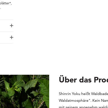
lätter*,
*
Über das Pro
Shinrin Yoku heißt Waldbaden
Waldatmosphäre". Kein Name
mit seinem angenehm waldi