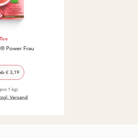
-Tee
® Power Frau
is: € 3,19
,19
view product
ab
€ 3,19
pro 1 kg)
zzgl. Versand