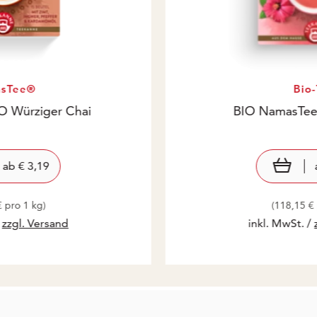
sTee®
Bio
 Würziger Chai
BIO NamasTee
eis: € 3,19
3,19
Pre
€ 3
view product
ab
€ 3,19
€ pro 1 kg)
(118,15 € 
/
zzgl. Versand
inkl. MwSt. /