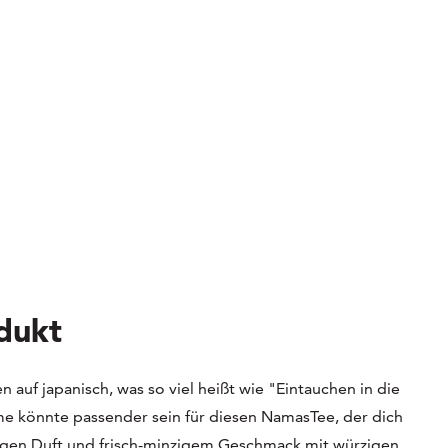
dukt
 auf japanisch, was so viel heißt wie "Eintauchen in die
 könnte passender sein für diesen NamasTee, der dich
gen Duft und frisch-minzigem Geschmack mit würzigen