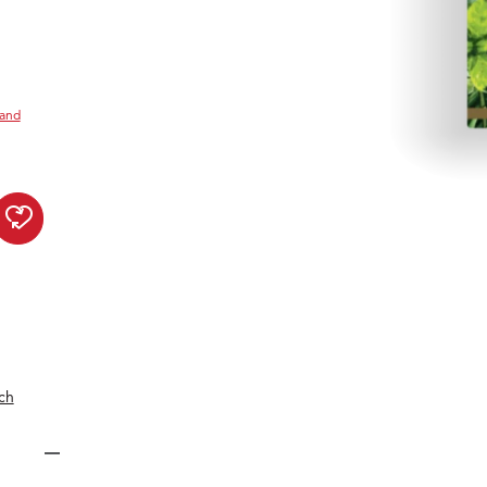
sand
NamasTee Waldbaden zur Wun
ch