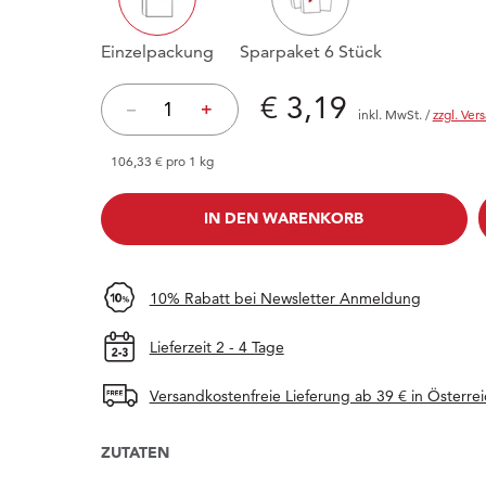
Einzelpackung
Sparpaket 6 Stück
Preis: € 3,19
€ 3,19
–
+
inkl. MwSt.
/
zzgl. Ver
106,33 € pro 1 kg
IN DEN WARENKORB
IN DEN WARENKORB
10% Rabatt bei Newsletter Anmeldung
Lieferzeit 2 - 4 Tage
Versandkostenfreie Lieferung ab 39 € in Österrei
ZUTATEN