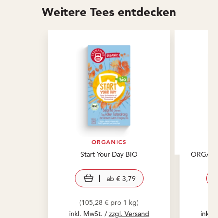
Weitere Tees entdecken
ORGANICS
Start Your Day BIO
ORGANIC
view product
ab
€ 3,79
(105,28 € pro 1 kg)
(1
inkl. MwSt. /
zzgl. Versand
inkl.