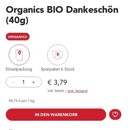
Organics BIO Dankeschön
(40g)
ORGANICS
Einzelpackung
Sparpaket 6 Stück
Preis: € 3,79
€ 3,79
–
+
inkl. MwSt.
/
zzgl. Versand
94,75 € pro 1 kg
Orga
IN DEN WARENKORB
IN DEN WARENKORB