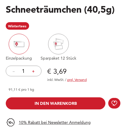
Schneeträumchen
(40,5g)
Wintertees
Einzelpackung
Sparpaket 12 Stück
Preis: € 3,69
€ 3,69
–
+
inkl. MwSt.
/
zzgl. Versand
91,11 € pro 1 kg
Schn
IN DEN WARENKORB
IN DEN WARENKORB
10% Rabatt bei Newsletter Anmeldung