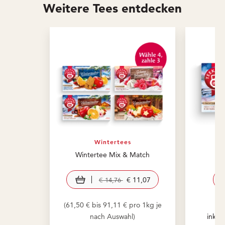
Weitere Tees entdecken
Wintertees
Wintertee Mix & Match
In den Warenkorb
€ 11,07
€ 14,76
(61,50 € bis 91,11 € pro 1kg je
(
nach Auswahl)
inkl.