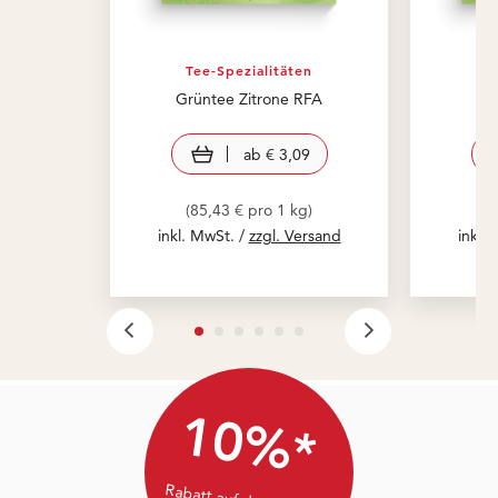
Tee-Spezialitäten
T
Grüntee Zitrone RFA
Gr
view product
ab
€ 3,09
(85,43 € pro 1 kg)
(
inkl. MwSt. /
zzgl. Versand
inkl.
10%*