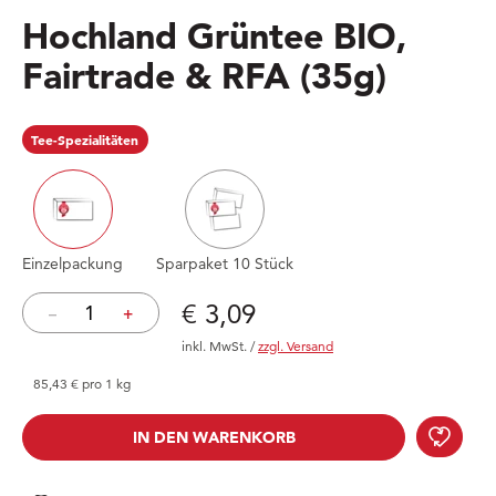
Hochland Grüntee BIO,
Fairtrade & RFA
(35g)
Tee-Spezialitäten
Einzelpackung
Sparpaket 10 Stück
Preis: € 3,09
€ 3,09
–
+
inkl. MwSt.
/
zzgl. Versand
85,43 € pro 1 kg
Hoch
IN DEN WARENKORB
IN DEN WARENKORB