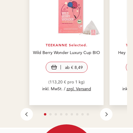
TEEKANNE Selected.
TEE
Wild Berry Wonder Luxury Cup BIO
Hey Ear
view product
ab
€ 8,49
(113,20 € pro 1 kg)
(2
inkl. MwSt. /
zzgl. Versand
inkl.