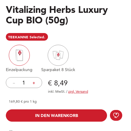
Vitalizing Herbs Luxury
Cup BIO
(50g)
TEEKANNE Selected.
Einzelpackung
Sparpaket 8 Stück
Preis: € 8,49
€ 8,49
–
+
inkl. MwSt.
/
zzgl. Versand
169,80 € pro 1 kg
Vita
IN DEN WARENKORB
IN DEN WARENKORB