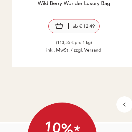
Wild Berry Wonder Luxury Bag
Preis: € 12,49
€ 12,49
view product
ab
€ 12,49
(113,55 € pro 1 kg)
inkl. MwSt. /
zzgl. Versand
10%*