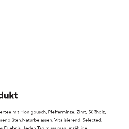
dukt
utertee mit Honigbusch, Pfefferminze, Zimt, Süßholz,
enblüten.Naturbelassen. Vitalisierend. Selected.
es Erlebnis. Jeden Tag muss man unzählige