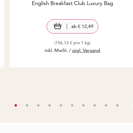
English Breakfast Club Luxury Bag
Preis: € 12,49
€ 12,49
view product
ab
€ 12,49
(156,13 € pro 1 kg)
inkl. MwSt. /
zzgl. Versand