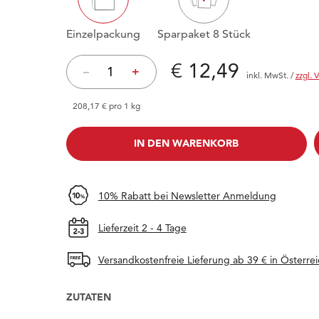
Einzelpackung
Sparpaket 8 Stück
Preis: € 12,49
€ 12,49
–
+
inkl. MwSt.
/
zzgl. 
208,17 € pro 1 kg
IN DEN WARENKORB
IN DEN WARENKORB
10% Rabatt bei Newsletter Anmeldung
Lieferzeit 2 - 4 Tage
Versandkostenfreie Lieferung ab 39 € in Österrei
ZUTATEN