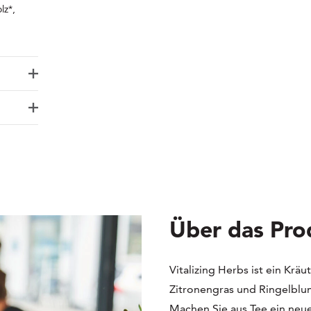
lz*,
Über das Pro
Vitalizing Herbs ist ein Krä
Zitronengras und Ringelblum
Machen Sie aus Tee ein neu