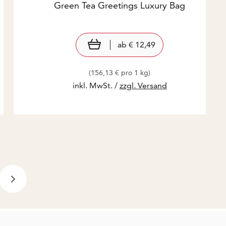
Green Tea Greetings Luxury Bag
Preis: € 12,49
€ 12,49
view product
ab
€ 12,49
(156,13 € pro 1 kg)
inkl. MwSt. /
zzgl. Versand