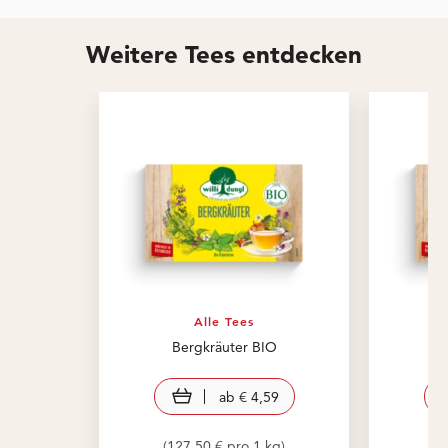
Weitere Tees entdecken
Alle Tees
Bergkräuter BIO
M
view product
ab
€ 4,59
(127,50 € pro 1 kg)
(1