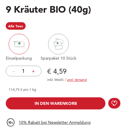
9 Kräuter BIO
(40g)
Alle Tees
Einzelpackung
Sparpaket 10 Stück
Preis: € 4,59
€ 4,59
–
+
inkl. MwSt.
/
zzgl. Versand
114,75 € pro 1 kg
9 Kr
IN DEN WARENKORB
IN DEN WARENKORB
10% Rabatt bei Newsletter Anmeldung