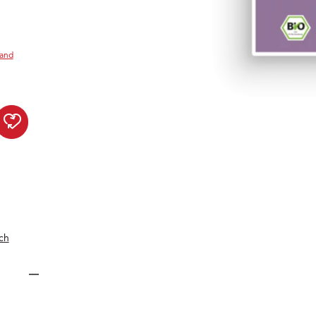
sand
Organic Fruit Selection zur 
ch