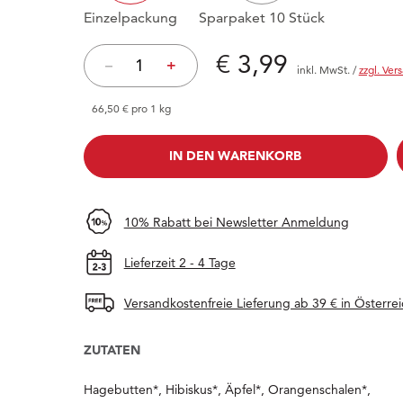
Einzelpackung
Sparpaket 10 Stück
Preis: € 3,99
€ 3,99
–
+
inkl. MwSt.
/
zzgl. Ver
66,50 € pro 1 kg
IN DEN WARENKORB
IN DEN WARENKORB
10% Rabatt bei Newsletter Anmeldung
Lieferzeit 2 - 4 Tage
Versandkostenfreie Lieferung ab 39 € in Österrei
ZUTATEN
Hagebutten*, Hibiskus*, Äpfel*, Orangenschalen*,