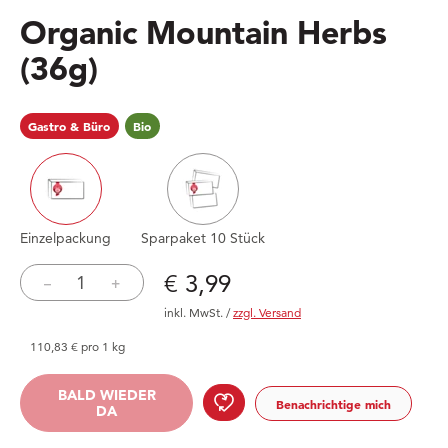
Organic Mountain Herbs
(36g)
Gastro & Büro
Bio
Einzelpackung
Sparpaket 10 Stück
Preis: € 3,99
€ 3,99
–
+
inkl. MwSt.
/
zzgl. Versand
110,83 € pro 1 kg
Organic Mountain H
BALD WIEDER DA
BALD WIEDER
Benachrichtige mich
DA