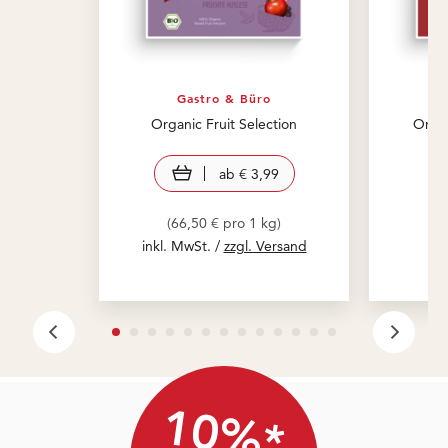
Gastro & Büro
Organic Fruit Selection
Organ
view product
ab
€ 3,99
(66,50 € pro 1 kg)
inkl. MwSt. /
zzgl. Versand
10%*