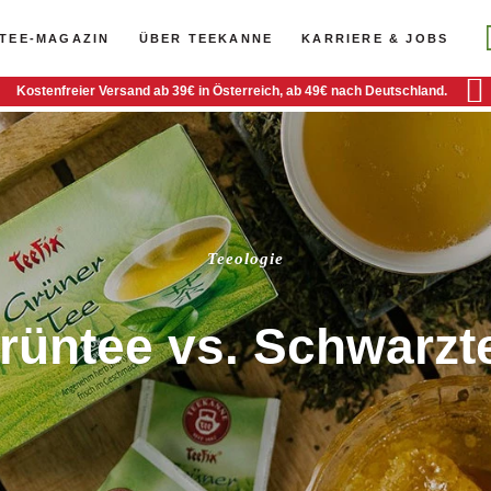
TEE-MAGAZIN
ÜBER TEEKANNE
KARRIERE & JOBS
Kostenfreier Versand ab 39€ in Österreich, ab 49€ nach Deutschland.
Teeologie
rüntee vs. Schwarzt