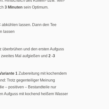
n. Hinsichtlich des Koffein- bzw. Tein-
ach
3 Minuten
sein Optimum.
C
abkühlen lassen. Dann den Tee
n lassen
z überbrühen und den ersten Aufguss
 zweites Mal aufgießen und
2 -3
Variante 1
Zubereitung mit kochendem
nd: Trotz gegenteiliger Meinung
e – positiven – Bestandteile nur
den Aufguss mit kochend heißem Wasser