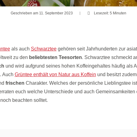
Geschrieben am 11. September 2023
Lesezeit: 5 Minuten
üntee
als auch
Schwarztee
gehören seit Jahrhunderten zur asia
ltweit zu den
beliebtesten Teesorten
. Schwarztee schmeckt
ch
und wird aufgrund seines hohen Koffeingehaltes häufig als Al
. Auch
Grüntee enthält von Natur aus Koffein
und besitzt zude
nd
frischen
Charakter. Welches der persönliche Lieblingstee ist, 
erraten euch welche Unterschiede und auch Gemeinsamkeiten 
noch beachten solltet.