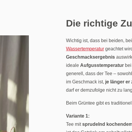
Die richtige Z
Wichtig ist, dass bei beiden, bei
Wassertemperatur
geachtet wird
Geschmacksergebnis
auswirkt
ideale
Aufgusstemperatur
bei
generell, dass der Tee – sowoh
im Geschmack ist,
je länger er 
darf er demzufolge nicht zu lan
Beim Grüntee gibt es traditione
Variante 1:
Tee mit
sprudelnd kochende