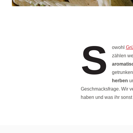
S
owohl
Gr
zählen we
aromatis
getrunken
herben
u
Geschmacksfrage. Wir v
haben und was ihr sonst 